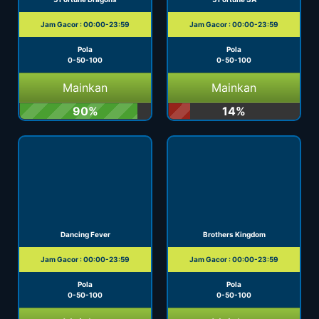
Jam Gacor : 00:00-23:59
Jam Gacor : 00:00-23:59
Pola
Pola
0-50-100
0-50-100
Mainkan
Mainkan
90%
14%
Dancing Fever
Brothers Kingdom
Jam Gacor : 00:00-23:59
Jam Gacor : 00:00-23:59
Pola
Pola
0-50-100
0-50-100