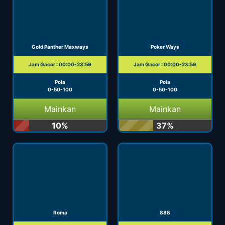
Gold Panther Maxways
Poker Ways
Jam Gacor : 00:00-23:59
Jam Gacor : 00:00-23:59
Pola
Pola
0-50-100
0-50-100
Mainkan
Mainkan
10%
37%
Roma
888