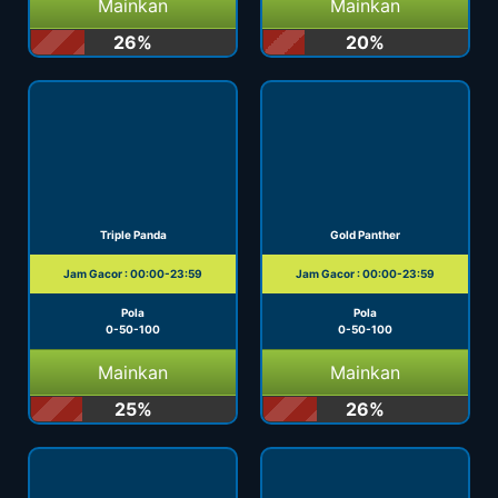
Mainkan
Mainkan
26%
20%
Triple Panda
Gold Panther
Jam Gacor : 00:00-23:59
Jam Gacor : 00:00-23:59
Pola
Pola
0-50-100
0-50-100
Mainkan
Mainkan
25%
26%