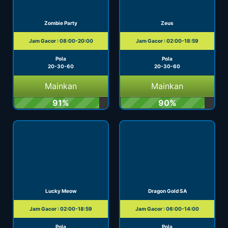
Zombie Party
Zeus
Jam Gacor : 08:00-20:00
Jam Gacor : 02:00-18:59
Pola
Pola
20-30-60
20-30-60
Mainkan
Mainkan
91%
90%
Lucky Meow
Dragon Gold SA
Jam Gacor : 02:00-18:59
Jam Gacor : 06:00-14:00
Pola
Pola