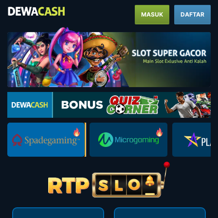
MASUK
DAFTAR