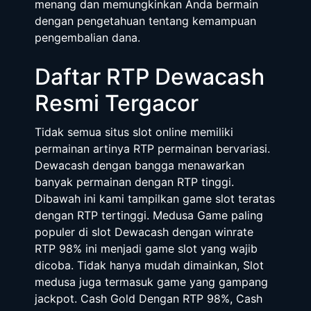
menang dan memungkinkan Anda bermain
dengan pengetahuan tentang kemampuan
pengembalian dana.
Daftar RTP Dewacash
Resmi Tergacor
Tidak semua situs slot online memiliki
permainan artinya RTP permainan bervariasi.
Dewacash dengan bangga menawarkan
banyak permainan dengan RTP tinggi.
Dibawah ini kami tampilkan game slot teratas
dengan RTP tertinggi. Medusa Game paling
populer di slot Dewacash dengan winrate
RTP 98% ini menjadi game slot yang wajib
dicoba. Tidak hanya mudah dimainkan, Slot
medusa juga termasuk game yang gampang
jackpot. Cash Gold Dengan RTP 98%, Cash