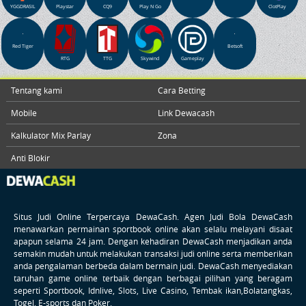
YGGDRASIL
Playstar
CQ9
Play N Go
ClotPlay
Red Tiger
RTG
TTG
Skywind
Gameplay
Betsoft
Tentang kami
Cara Betting
Mobile
Link Dewacash
Kalkulator Mix Parlay
Zona
Anti Blokir
Situs Judi Online Terpercaya
DewaCash
. Agen Judi Bola DewaCash
menawarkan permainan sportbook online akan selalu melayani disaat
apapun selama 24 jam. Dengan kehadiran DewaCash menjadikan anda
semakin mudah untuk melakukan transaksi judi online serta memberikan
anda pengalaman berbeda dalam bermain judi. DewaCash menyediakan
taruhan game online terbaik dengan berbagai pilihan yang beragam
seperti Sportbook, Idnlive, Slots, Live Casino, Tembak ikan,Bolatangkas,
Togel, E-sports dan Poker.