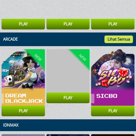
PLAY
PLAY
PLAY
ARCADE
Lihat Semua
NEW
NEW
PLAY
PLAY
PLAY
IDNMAX