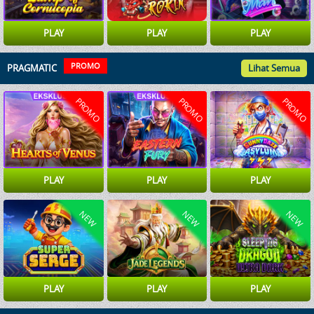
PLAY
PLAY
PLAY
PROMO
PRAGMATIC
Lihat Semua
PROMO
PROMO
PROMO
PLAY
PLAY
PLAY
NEW
NEW
NEW
PLAY
PLAY
PLAY