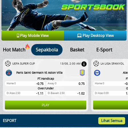
Arcade
Promosi
Play Mobile View
Play Desktop View
Referral
Hot Match
Sepakbola
Basket
E-Sport
VIP
Member
LA LIGA SPANYOL
16/08, 10:00 PM
LA LIGA SPANYOL
Lainnya
Alaves
Getafe
RCD Espan
VS
VERSI DESKTOP
FT.Handicap
F
-0.25
0.25
-0
Home 0
Away 0
Home 0
Over/Under
O
©
1.02
-1.16
1
Di Atas 0.00
Di Bawah 0.00
Di Atas 2.25
DEWACASH
Situs
PLAY
Website
Bandar
Agen
ESPORT
Lihat Semua
Taruhan