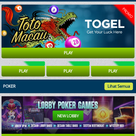
PROMO
PLAY
NEW
NEW
NEW
PLAY
PLAY
PLAY
POKER
Lihat Semua