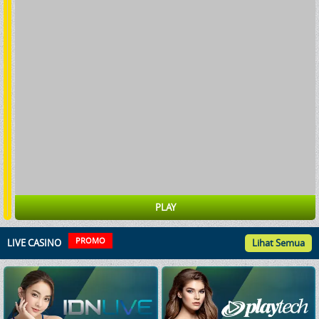
PLAY
PROMO
LIVE CASINO
Lihat Semua