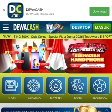
×
DEWACASH
Download
DEWACASH Mobile App
☰
DESKTOP
MASUK
NEW :
TING 500K |Quiz Corner Special Piala Dunia 2026|Top Award E-SPORTS WOR
DAFTAR
MASUK
Beranda
Deposit
Games
PROMO
Sportbook
PROMO
SLOTS
LIVECASINO
ELOTTERY
POKER
SPORTBOOK
E-Sport
PROMO