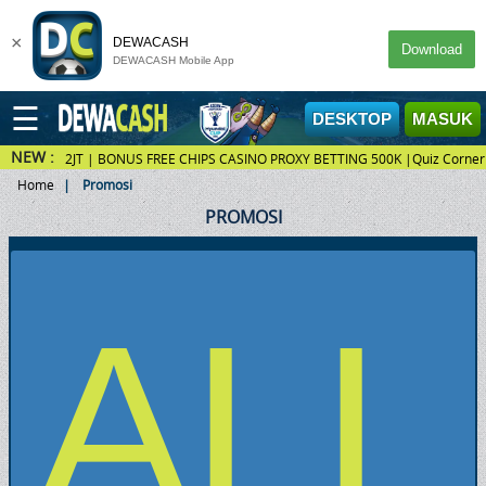
×
DEWACASH
Download
DEWACASH Mobile App
☰
DESKTOP
MASUK
NEW :
REE CHIPS CASINO PROXY BETTING 500K |Quiz Corner Special Piala Dunia 2
DAFTAR
MASUK
Home
Promosi
PROMOSI
Beranda
Deposit
ALL
Games
PROMO
Sportbook
PROMO
E-Sport
PROMO