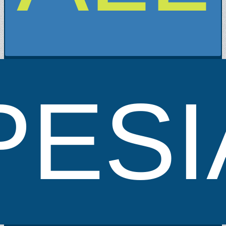
Live Casino
Poker
PROMO
Slots
PROMO
PESI
IDN Live
Togel
PROMO
Elottery
Tangkas
PROMO
Tembak Ikan