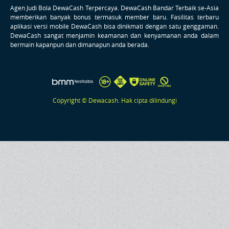
Agen Judi Bola DewaCash Terpercaya. DewaCash Bandar Terbaik se-Asia
memberikan banyak bonus termasuk member baru. Fasilitas terbaru
aplikasi versi mobile DewaCash bisa dinikmati dengan satu genggaman.
DewaCash sangat menjamin keamanan dan kenyamanan anda dalam
bermain kapanpun dan dimanapun anda berada.
Copyright © Dewacash. Hak cipta dilindungi